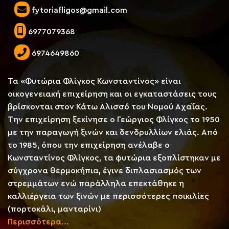
fytoriafligos@gmail.com
6977079368
6974649860
Τα «Φυτώρια Φλίγκος Κωνσταντίνος» είναι
οικογενειακή επιχείρηση και οι εγκαταστάσεις τους
βρίσκονται στον Κάτω Αλισσό του Νομού Αχαΐας.
Την επιχείρηση ξεκίνησε ο Γεώργιος Φλίγκος το 1950
με την παραγωγή ξινών και δενδρυλλίων ελιάς. Από
το 1985, όπου την επιχείρηση ανέλαβε ο
Κωνσταντίνος Φλίγκος, τα φυτώρια εξοπλίστηκαν με
σύγχρονα θερμοκήπια, έγινε διπλασιασμός των
στρεμμάτων ενώ παράλληλα επεκτάθηκε η
καλλιέργεια των ξινών με περισσότερες ποικιλίες
(πορτοκάλι, μανταρίνι)
Περισσότερα...