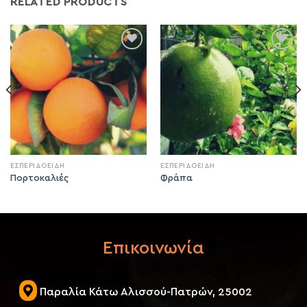
RELATED PRODUCTS
Add to
Add to
wishlist
wishlist
ΕΣΠΕΡΙΔΟΕΙΔΗ
ΕΣΠΕΡΙΔΟΕΙΔΗ
Πορτοκαλιές
Φράπα
Επικοινωνία
Παραλία Κάτω Αλισσού-Πατρών, 25002