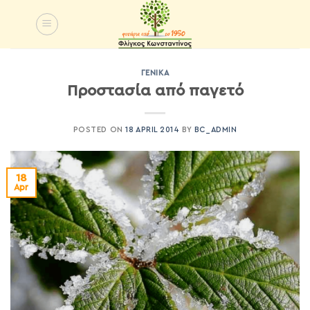
Skip
to
content
ΓΕΝΙΚΆ
Προστασία από παγετό
POSTED ON
18 APRIL 2014
BY
BC_ADMIN
18
Apr