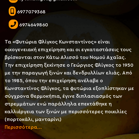
6977079368
6974649860
Τα «Φυτώρια Φλίγκος Κωνσταντίνος» είναι
οικογενειακή επιχείρηση και οι εγκαταστάσεις τους
βρίσκονται στον Κάτω Αλισσό του Νομού Αχαΐας.
Την επιχείρηση ξεκίνησε ο Γεώργιος Φλίγκος το 1950
με την παραγωγή ξινών και δενδρυλλίων ελιάς. Από
το 1985, όπου την επιχείρηση ανέλαβε ο
Κωνσταντίνος Φλίγκος, τα φυτώρια εξοπλίστηκαν με
σύγχρονα θερμοκήπια, έγινε διπλασιασμός των
στρεμμάτων ενώ παράλληλα επεκτάθηκε η
καλλιέργεια των ξινών με περισσότερες ποικιλίες
(πορτοκάλι, μανταρίνι)
Περισσότερα...