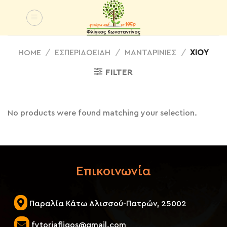
Skip
to
content
HOME
/
ΕΣΠΕΡΙΔΟΕΙΔΗ
/
ΜΑΝΤΑΡΙΝΙΈΣ
/
ΧΊΟΥ
FILTER
No products were found matching your selection.
Επικοινωνία
Παραλία Κάτω Αλισσού-Πατρών, 25002
fytoriafligos@gmail.com