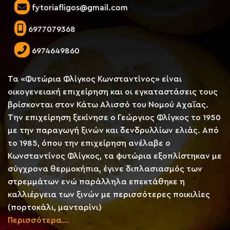
fytoriafligos@gmail.com
6977079368
6974649860
Τα «Φυτώρια Φλίγκος Κωνσταντίνος» είναι
οικογενειακή επιχείρηση και οι εγκαταστάσεις τους
βρίσκονται στον Κάτω Αλισσό του Νομού Αχαΐας.
Την επιχείρηση ξεκίνησε ο Γεώργιος Φλίγκος το 1950
με την παραγωγή ξινών και δενδρυλλίων ελιάς. Από
το 1985, όπου την επιχείρηση ανέλαβε ο
Κωνσταντίνος Φλίγκος, τα φυτώρια εξοπλίστηκαν με
σύγχρονα θερμοκήπια, έγινε διπλασιασμός των
στρεμμάτων ενώ παράλληλα επεκτάθηκε η
καλλιέργεια των ξινών με περισσότερες ποικιλίες
(πορτοκάλι, μανταρίνι)
Περισσότερα...