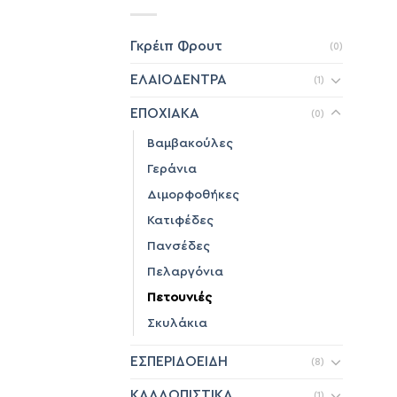
Γκρέιπ Φρουτ
(0)
ΕΛΑΙΟΔΕΝΤΡΑ
(1)
ΕΠΟΧΙΑΚΑ
(0)
Βαμβακούλες
Γεράνια
Διμορφοθήκες
Κατιφέδες
Πανσέδες
Πελαργόνια
Πετουνιές
Σκυλάκια
ΕΣΠΕΡΙΔΟΕΙΔΗ
(8)
ΚΑΛΛΩΠΙΣΤΙΚΑ
(1)