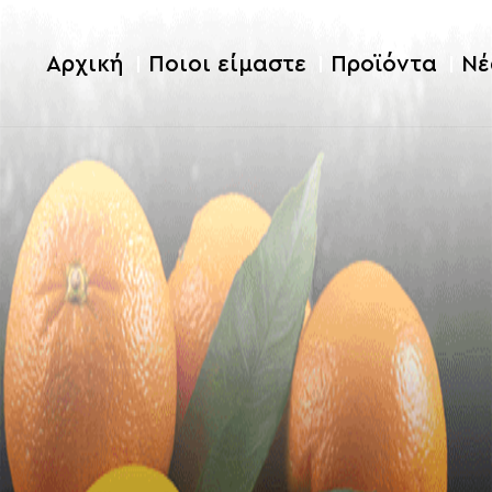
Αρχική
Ποιοι είμαστε
Προϊόντα
Νέ